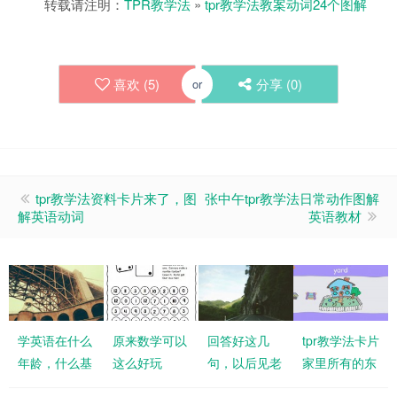
转载请注明：
TPR教学法
»
tpr教学法教案动词24个图解
喜欢 (
5
)
分享 (
0
)
or
tpr教学法资料卡片来了，图
张中午tpr教学法日常动作图解
解英语动词
英语教材
学英语在什么
原来数学可以
回答好这几
tpr教学法卡片
年龄，什么基
这么好玩
句，以后见老
家里所有的东
础，用什么方
外再也不怕了
西怎么说