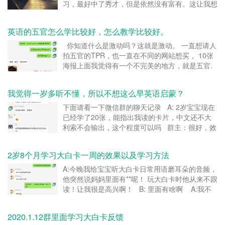
习，最好中了秀才，但是依然没有富有。这让我想
起了， 我当年的自己，学了很多东西，一直工资
在三四千，不知道怎么办才能改善。 最后学了英
英语的五官怎么学比较好，怎么教学比较好。
语，学了营销，走上了创业坚持了五年才得到改
善。 真的知识...
你知道什么是激动吗？这就是激动。 一直想请人
拍五官的TPR，也一直在不同的网站想买， 10张
海报上面我觉得有一个不完美的地方，就是五官.
五官用TPR最好学了 ，比如指一下鼻子，摸一下
手，展现一下你的头发。。 动起来学的最快。
我觉得一岁多听不懂，所以不想这么早英语启蒙？
在不断的找寻中，终于被我找着了， ...
下面请看一下微信群的聊天记录 A: 2岁宝宝现在
已经学了20张，能指出我读的卡片，中文还不大
利索不会输出，这个程度可以吗 群主：很好，效
果好 C:如果娃能跟着做动作会更好我认为. C:我
家比你家小点儿，特别喜欢模仿动作，学会了可骄
2岁8个月学习大白卡一周的效果以及学习方法
傲了，...
A:今晚我给宝宝听大白卡日常用语磨耳朵的音频，
他突然说妈妈里面有**呢！ 玩大白卡时他从来不跟
读！让我很是高兴啊！ B: 里面有啥啊 A:我不
会说那些英语短语 他们说好几句呢 B:你呀你
呀，，你能努力学学吗，跟不上娃了 &nbs...
2020.1.12群里面学习大白卡反馈