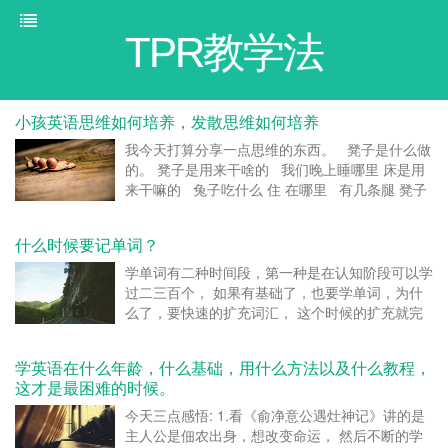
TPR教学法
小孩英语思维如何培养，发散思维如何培养
我今天打算分享一点思维的东西。 凳子是什么做
的。 凳子是用来干啥的 我们晚上睡哪里 床是用
来干嘛的 兔子吃什么 住 在哪里 有几条腿 凳子
摸 起来是光滑的，还是 凳子有四条腿 ，能走路
吗 如果从...
什么时候要记单词？
学单词有二种时间段，第一种是在认知阶段可以学
过二三百个， 如果有基础了，也要学单词，为什
么了，要快速的扩充词汇， 这个时候的扩充就完
全不同了，是二三倍的的增长， 如果到了超过三
千词汇了，要学一下前缀后缀，有五倍以上的翻。
学英语在什么年龄，什么基础，用什么方法以及什么教程，
转载请注明：TPR教学法 » 什么时候要记单词...
这才是最困难的时候。
今天三点感悟: 1.看《俞净意公遇灶神记》讲的是
主人公是佃农出身，想改变命运， 然后不断的学