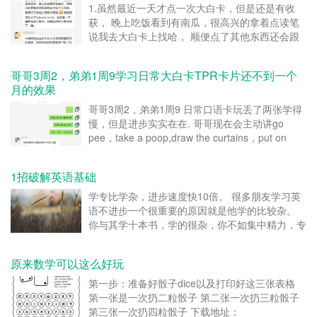
1.虽然最近一天才点一次大白卡，但是还是有收
获， 晚上吃饭看到有南瓜，很高兴的拿着点读笔
说我去大白卡上找哈， 顺便点了其他东西还会跟
读刚刚刷牙时来了句brush teeth。 被我夸一下，
睡前我点大白卡，她做动作把大白卡点了一遍。
哥哥3周2，弟弟1周9学习日常大白卡TPR卡片还不到一个
转载请注明：TPR教学法 &ra...
月的效果
哥哥3周2，弟弟1周9 日常口语卡玩丢了两张学得
慢，但是进步实实在在. 哥哥现在会主动讲go
pee，take a poop,draw the curtains，put on
your pants/shoes。 还有一些，不过他不愿意闪
卡，我也没强求他，慢慢来吧。 ...
1招破解英语基础
学专比学杂，进步速度快10倍。 很多朋友学习英
语不进步一个很重要的原因就是他学的比较杂。
你与其学十本书，学的很杂，你不如集中精力，专
学一套书。 英语厉害的人都是这样子的，学一本
书就学透，在一片繁藏的森林里面到处去砍树，不
原来数学可以这么好玩
如选定一个地方，一直深挖下去，直到石油出来，
那你的财富远远...
第一步：准备好骰子dice以及打印好这三张表格
第一张是一次扔二粒骰子 第二张一次扔三粒骰子
第三张一次扔四粒骰子 下载地址：