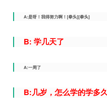
A:是呀！我得努力啊！[拳头][拳头]
B: 学几天了
A:一周了
B:几岁，怎么学的学多