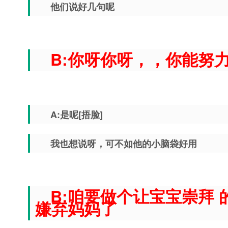
他们说好几句呢
B:你呀你呀，，你能努
A:是呢[捂脸]
我也想说呀，可不如他的小脑袋好用
B:咱要做个让宝宝崇拜
嫌弃妈妈了